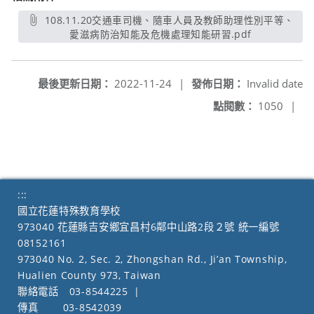
108.11.20交通車司機、隨車人員及教師助理性別平等、
愛滋病防治知能及危機處理知能研習.pdf
另開新視窗
最後更新日期：
2022-11-24
|
發佈日期：
Invalid date
點閱數：
1050
|
:::
國立花蓮特殊教育學校
973040 花蓮縣吉安鄉宜昌村6鄰中山路2段２號 統一編號
08152161
973040 No. 2, Sec. 2, Zhongshan Rd., Ji’an Township,
Hualien County 973, Taiwan
聯絡電話
03-8544225
|
傳真
03-8542039