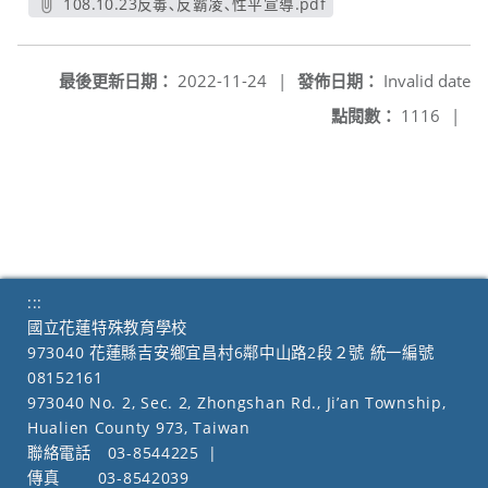
108.10.23反毒､反霸凌､性平宣導.pdf
另開新視窗
最後更新日期：
2022-11-24
|
發佈日期：
Invalid date
點閱數：
1116
|
:::
國立花蓮特殊教育學校
973040 花蓮縣吉安鄉宜昌村6鄰中山路2段２號 統一編號
08152161
973040 No. 2, Sec. 2, Zhongshan Rd., Ji’an Township,
Hualien County 973, Taiwan
聯絡電話
03-8544225
|
傳真
03-8542039