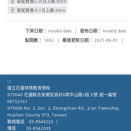
裝配實務5.25日上課.docx
另開新視窗
裝配實務 6.1日上課.docx
另開新視窗
下架日期：
Invalid date
|
發佈日期：
Invalid date
點閱數：
1662
|
最後更新日期：
2021-06-01
|
:::
國立花蓮特殊教育學校
973040 花蓮縣吉安鄉宜昌村6鄰中山路2段２號 統一編號
08152161
973040 No. 2, Sec. 2, Zhongshan Rd., Ji’an Township,
Hualien County 973, Taiwan
聯絡電話
03-8544225
|
傳真
03-8542039