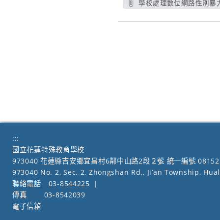
學校處理數位網路性別暴力
另開新
:::
國立花蓮特殊教育學校
973040 花蓮縣吉安鄉宜昌村6鄰中山路2段２號 統一編號 08152
973040 No. 2, Sec. 2, Zhongshan Rd., Ji’an Township, Hua
聯絡電話
03-8544225
|
傳真
03-8542039
電子信箱