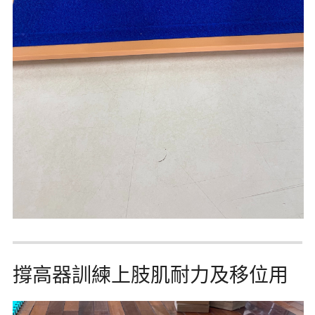
撐高器訓練上肢肌耐力及移位用