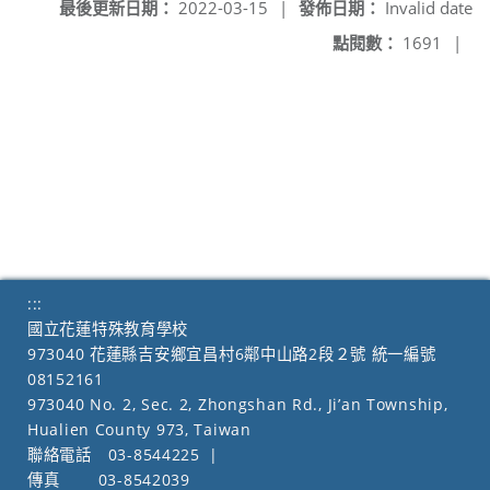
最後更新日期：
2022-03-15
|
發佈日期：
Invalid date
點閱數：
1691
|
:::
國立花蓮特殊教育學校
973040 花蓮縣吉安鄉宜昌村6鄰中山路2段２號 統一編號
08152161
973040 No. 2, Sec. 2, Zhongshan Rd., Ji’an Township,
Hualien County 973, Taiwan
聯絡電話
03-8544225
|
傳真
03-8542039