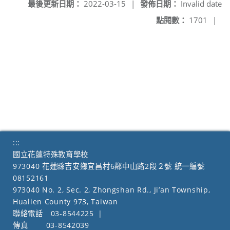
最後更新日期：
2022-03-15
|
發佈日期：
Invalid date
點閱數：
1701
|
:::
國立花蓮特殊教育學校
973040 花蓮縣吉安鄉宜昌村6鄰中山路2段２號 統一編號
08152161
973040 No. 2, Sec. 2, Zhongshan Rd., Ji’an Township,
Hualien County 973, Taiwan
聯絡電話
03-8544225
|
傳真
03-8542039