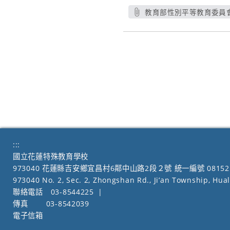
教育部性別平等教育委員會
:::
國立花蓮特殊教育學校
973040 花蓮縣吉安鄉宜昌村6鄰中山路2段２號 統一編號 08152
973040 No. 2, Sec. 2, Zhongshan Rd., Ji’an Township, Hua
聯絡電話
03-8544225
|
傳真
03-8542039
電子信箱