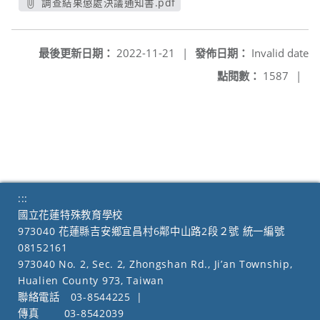
調查結果懲處決議通知書.pdf
另開新視窗
最後更新日期：
2022-11-21
|
發佈日期：
Invalid date
點閱數：
1587
|
:::
國立花蓮特殊教育學校
973040 花蓮縣吉安鄉宜昌村6鄰中山路2段２號 統一編號
08152161
973040 No. 2, Sec. 2, Zhongshan Rd., Ji’an Township,
Hualien County 973, Taiwan
聯絡電話
03-8544225
|
傳真
03-8542039