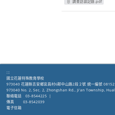
調查訪談記錄.pdf
另開新視窗
:::
國立花蓮特殊教育學校
973040 花蓮縣吉安鄉宜昌村6鄰中山路2段２號 統一編號 08152
973040 No. 2, Sec. 2, Zhongshan Rd., Ji’an Township, Hua
聯絡電話
03-8544225
|
傳真
03-8542039
電子信箱