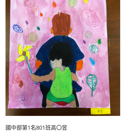
國中部第1名801班高
〇昱