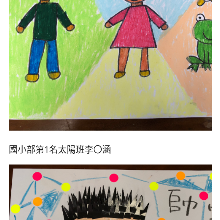
國小部第1名太陽班李
〇涵