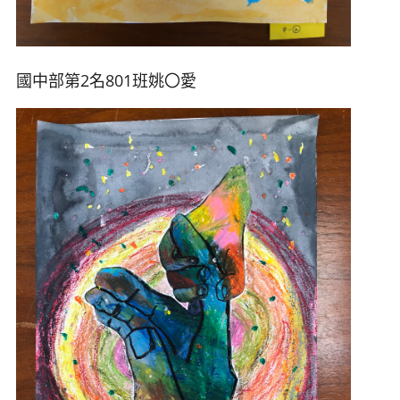
國中部第2名801班姚
〇愛