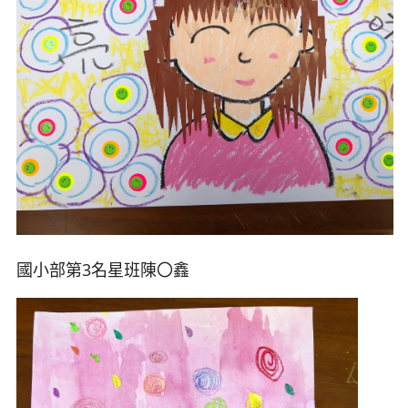
國小部第3名星班陳
〇鑫