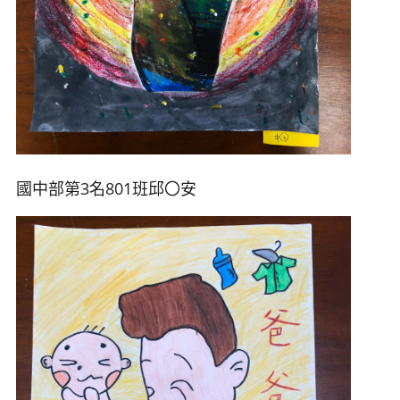
國中部第3名801班邱
〇安