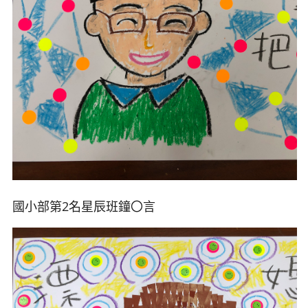
國小部第2名星辰班鐘
〇言