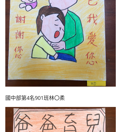
國中部第4名901班林
〇柔