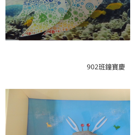
902班鐘寶慶