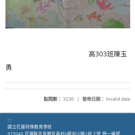
高303班陳玉
勇
點閱數：
3230
|
發佈日期：
Invalid date
:::
國立花蓮特殊教育學校
973040 花蓮縣吉安鄉宜昌村6鄰中山路2段２號 統一編號