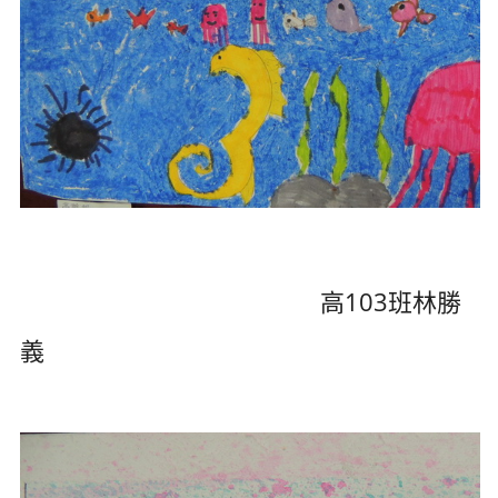
高103班林勝
義