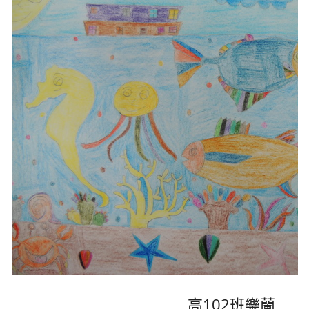
高102班樂蘭